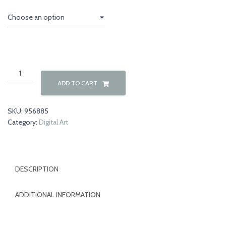
€50,00
through
€150,00
Abstract
neutral
ADD TO CART
01
quantity
SKU:
956885
Category:
Digital Art
DESCRIPTION
ADDITIONAL INFORMATION