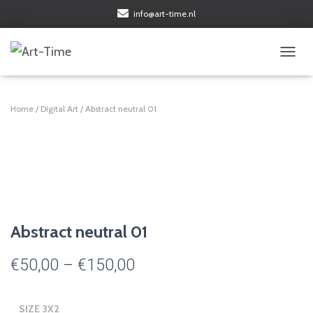
info@art-time.nl
TOGGL
Home
/
Digital Art
/ Abstract neutral 01
Abstract neutral 01
Price
€
50,00
–
€
150,00
range:
SIZE 3X2