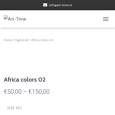
info@art-time.nl
TOGGL
Home
/
Digital Art
/ Africa colors 02
Africa colors 02
Price
€
50,00
–
€
150,00
range:
SIZE 3X2
€50,00