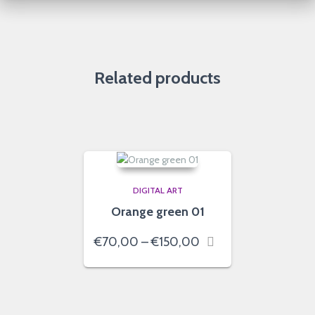
Related products
DIGITAL ART
Orange green 01
Price
€
70,00
–
€
150,00
range:
€70,00
through
€150,00