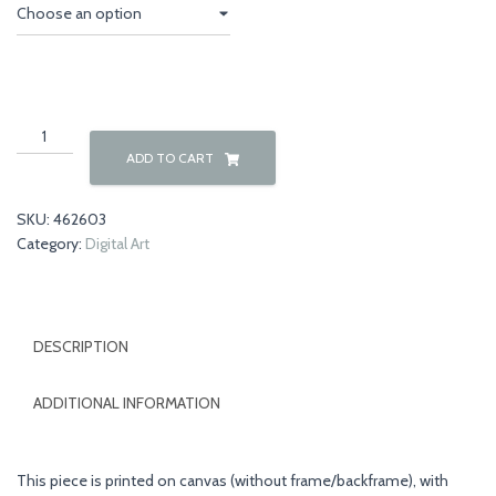
through
€150,00
Africa
colors
ADD TO CART
02
quantity
SKU:
462603
Category:
Digital Art
DESCRIPTION
ADDITIONAL INFORMATION
This piece is printed on canvas (without frame/backframe), with