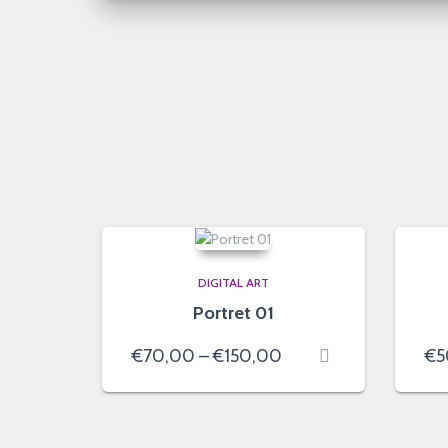
DIGITAL ART
Portret 01
Price
€
70,00
–
€
150,00
€
5
range:
€70,00
through
€150,00