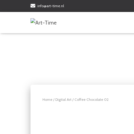
info@art-time.nl
Home
/
Digital Art
/ Coffee Chocolate 02