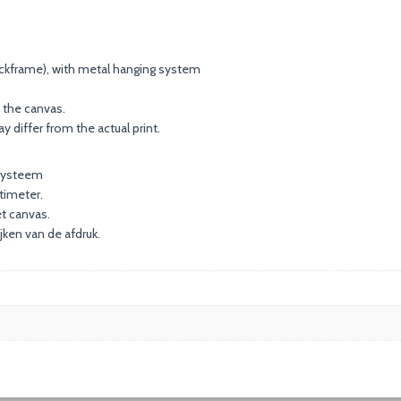
ackframe), with metal hanging system
 the canvas.
 differ from the actual print.
gsysteem
timeter.
t canvas.
ken van de afdruk.