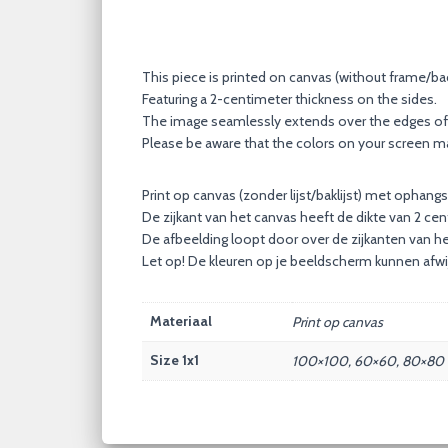
This piece is printed on canvas (without frame/b
Featuring a 2-centimeter thickness on the sides.
The image seamlessly extends over the edges of
Please be aware that the colors on your screen may
Print op canvas (zonder lijst/baklijst) met ophan
De zijkant van het canvas heeft de dikte van 2 cen
De afbeelding loopt door over de zijkanten van he
Let op! De kleuren op je beeldscherm kunnen afwij
Materiaal
Print op canvas
Size 1x1
100×100, 60×60, 80×80