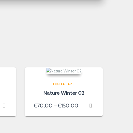
DIGITAL ART
Nature Winter 02
ce
Price
€
70,00
–
€
150,00
ge:
range:
0,00
€70,00
ough
through
0,00
€150,00