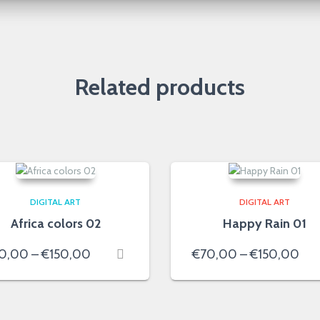
Related products
DIGITAL ART
DIGITAL ART
Africa colors 02
Happy Rain 01
Price
Pri
0,00
–
€
150,00
€
70,00
–
€
150,00
range:
ran
€50,00
€7
through
thr
€150,00
€15