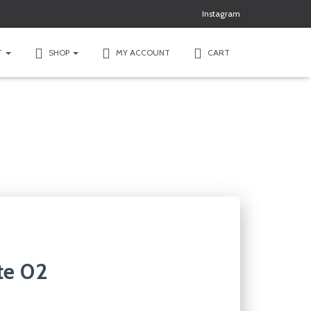
Instagram
T
SHOP
MY ACCOUNT
CART
te 02
e