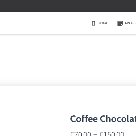
HOME
ABOU
Coffee Chocola
Pric
€
70,00
–
€
150,00