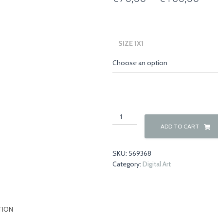
ran
€70
SIZE 1X1
thr
€15
Coffee
Chocolate
ADD TO CART
02
quantity
SKU:
569368
Category:
Digital Art
TION