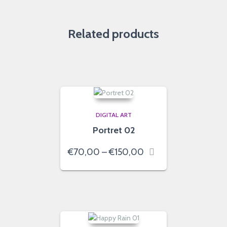
Related products
DIGITAL ART
Portret 02
Price
€
70,00
–
€
150,00
range:
€70,00
through
€150,00