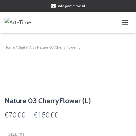
info@art-time.nl
TOGGL
Home
/
Digital Art
/ Nature 03 CherryFlower (L)
Nature 03 CherryFlower (L)
Price
€
70,00
–
€
150,00
range:
SIZE 1X1