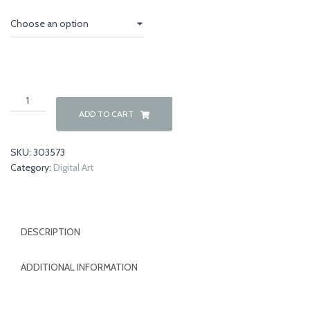
€70,00
through
€150,00
Nature
03
ADD TO CART
CherryFlower
(L)
SKU:
303573
quantity
Category:
Digital Art
DESCRIPTION
ADDITIONAL INFORMATION