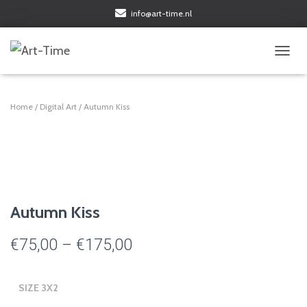
info@art-time.nl
TOGGL
Home
/
Digital Art
/ Autumn Kiss
Autumn Kiss
Price
€
75,00
–
€
175,00
range:
SIZE 3X2
€75,00