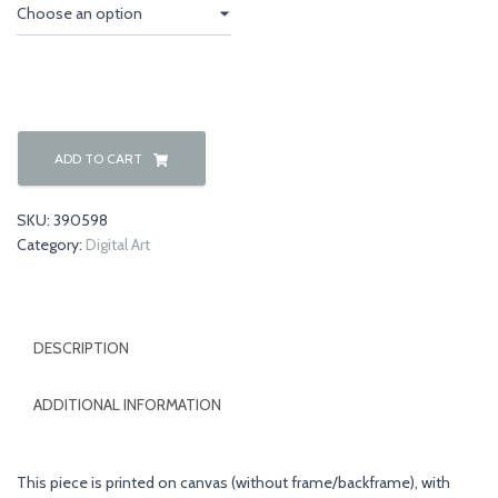
through
€175,00
Autumn
Kiss
ADD TO CART
quantity
SKU:
390598
Category:
Digital Art
DESCRIPTION
ADDITIONAL INFORMATION
This piece is printed on canvas (without frame/backframe), with