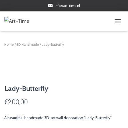
info@art-time.nl
TOGGL
Home
/
3D Handmade
/ Lady-Butterfly
Lady-Butterfly
€
200,00
A beautiful, handmade 3D-art wall decoration “Lady-Butterfly”