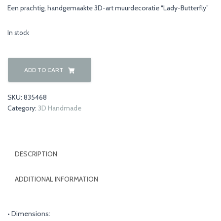
Een prachtig, handgemaakte 3D-art muurdecoratie “Lady-Butterfly”
In stock
Lady-
Butterfly
ADD TO CART
quantity
SKU:
835468
Category:
3D Handmade
DESCRIPTION
ADDITIONAL INFORMATION
• Dimensions: