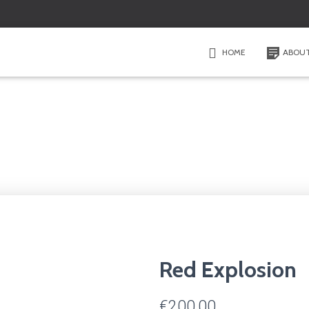
HOME
ABOU
Red Explosion
€
200,00