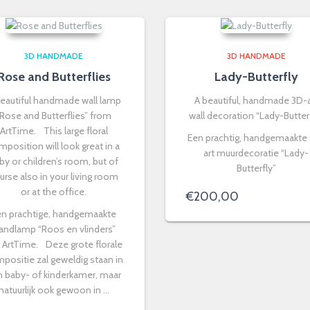
3D HANDMADE
3D HANDMADE
Rose and Butterflies
Lady-Butterfly
beautiful handmade wall lamp
A beautiful, handmade 3D-a
“Rose and Butterflies” from
wall decoration “Lady-Butter
ArtTime. This large floral
Een prachtig, handgemaakte
mposition will look great in a
art muurdecoratie “Lady-
by or children’s room, but of
Butterfly”
urse also in your living room
or at the office.
€
200,00
en prachtige, handgemaakte
andlamp “Roos en vlinders”
 ArtTime. Deze grote florale
positie zal geweldig staan in
 baby- of kinderkamer, maar
natuurlijk ook gewoon in …