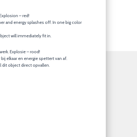
Explosion – red!
er and energy splashes off. In one big color
bject will immediately fit in.
erk. Explosie – rood!
ij elkaar en energie spettert van af.
 dit object direct opvallen.