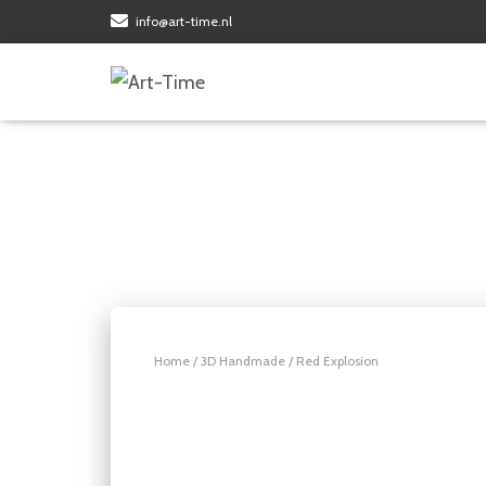
info@art-time.nl
Home
/
3D Handmade
/ Red Explosion