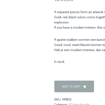
9 separate pieces form an artwork. 
Gold, red, black colors come togeth
explosion.
If you have a modern interior, this o
9 aparte stukken vormen een kunstw
Goud, rood, zwart kleuren komen er b
Heb je een modern interieur, dan zal
In stock
Red
Explosion
ADD TO CART
quantity
SKU:
391832
Category:
3D Handmade