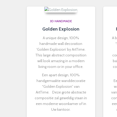
3D HANDMADE
Golden Explosion
A unique design, 100%
A 
handmade wall decoration
‘Golden Explosion’ by ArtTime.
This large abstract composition
co
will look amazing in a modern
ba
living room or in your office.
co
Een apart design, 100%
handgemaakte wanddecoratie
E
“Golden Explosion” van
w
ArtTime. Deze grote abstracte
van
compositie zal geweldig staan in
com
een moderne woonkamer of in
een
Uw kantoor.