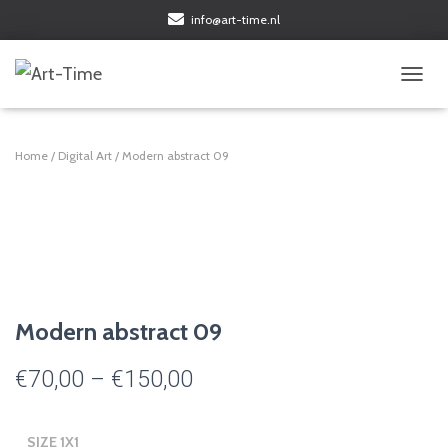
info@art-time.nl
TOGGL
Home
/
Digital Art
/ Modern abstract 09
Modern abstract 09
Price
€
70,00
–
€
150,00
range:
SIZE 1X1