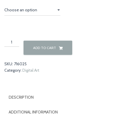
€70,00
through
€150,00
Modern
abstract
ADD TO CART
09
quantity
SKU:
716025
Category:
Digital Art
DESCRIPTION
ADDITIONAL INFORMATION